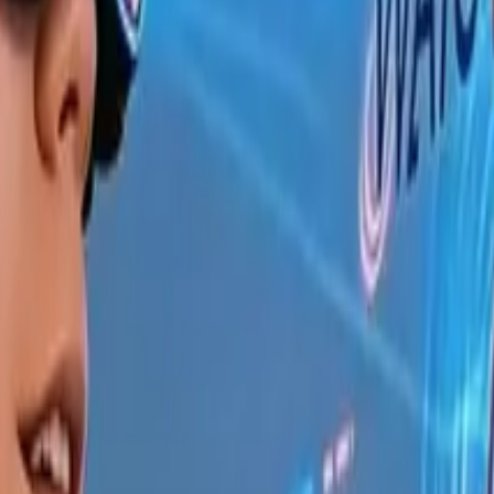
额而言，排名前三的类别（截至 2021 年 11 月）如下：
在有一款游戏项目想要上众筹，毫无疑问直接上Kickstarter。