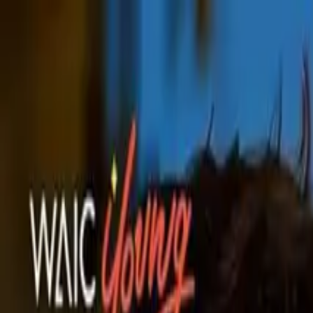
首页
成功案例
众筹视频
博客
联系我们
首页
/
博客
/
总览
总览
2021 年 11 月 19 日
GadgetLabs
15 min
这是一篇深入分析Kickstarter和Indiegogo平台的文章，可帮助你