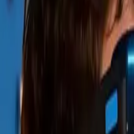
我应该用 Kickstarter 还是 Indiegogo 发起我的