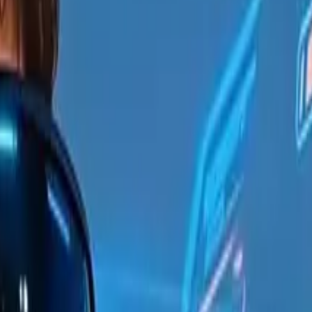
众筹项目？这是Gadget Labs成立近七年来收到客户最多的问题之一