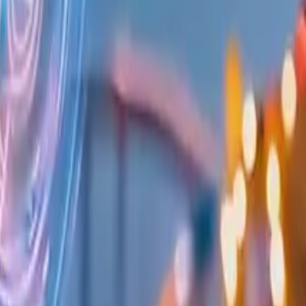
o 平台就已经支持多个类别项目发起。“弹性相对较大”是 Indiegogo
ator者合作。
diegogo当时表示，他们已经筹集了近15亿美元，如果使用自成立以
900万独立访问者。
go高出50％。在评估Indiegogo和Kickstarter时，还需要考虑很
三个类别进一步细分为28个子类别。 相信你现在已经对这两个平